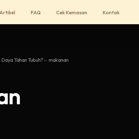
Artikel
FAQ
Cek Kemasan
Kontak
 Daya Tahan Tubuh?
makanan
an