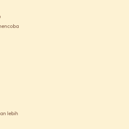
u
 mencoba
an lebih