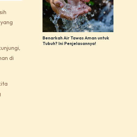
sih
 yang
Benarkah Air Tawas Aman untuk
Tubuh? Ini Penjelasannya!
kunjungi,
han di
ita
g