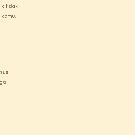
ik tidak
i kamu.
rsus
uga