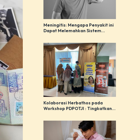
Meningitis: Mengapa Penyakit ini
Dapat Melemahkan Sistem
Imunitas Tubuh
Kolaborasi Herbathos pada
Workshop PDPOTJI : Tingkatkan
Pemahaman tentang Manfaat
Herbal