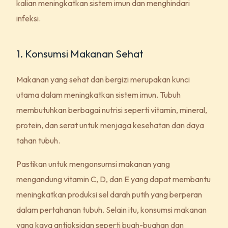
kalian meningkatkan sistem imun dan menghindari
infeksi.
1. Konsumsi Makanan Sehat
Makanan yang sehat dan bergizi merupakan kunci
utama dalam meningkatkan sistem imun. Tubuh
membutuhkan berbagai nutrisi seperti vitamin, mineral,
protein, dan serat untuk menjaga kesehatan dan daya
tahan tubuh.
Pastikan untuk mengonsumsi makanan yang
mengandung vitamin C, D, dan E yang dapat membantu
meningkatkan produksi sel darah putih yang berperan
dalam pertahanan tubuh. Selain itu, konsumsi makanan
yang kaya antioksidan seperti buah-buahan dan