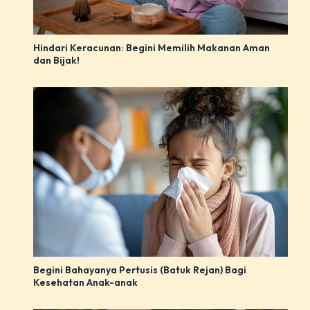
Hindari Keracunan: Begini Memilih Makanan Aman
dan Bijak!
Begini Bahayanya Pertusis (Batuk Rejan) Bagi
Kesehatan Anak-anak