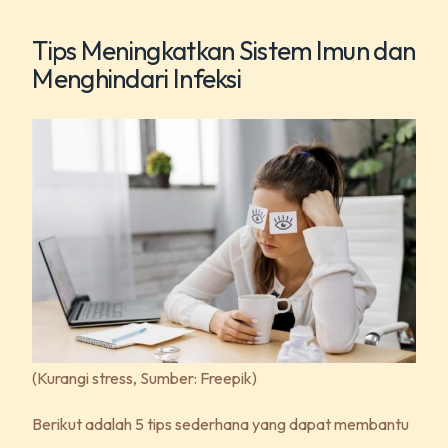
Tips Meningkatkan Sistem Imun dan
Menghindari Infeksi
(Kurangi stress, Sumber: Freepik)
Berikut adalah 5 tips sederhana yang dapat membantu