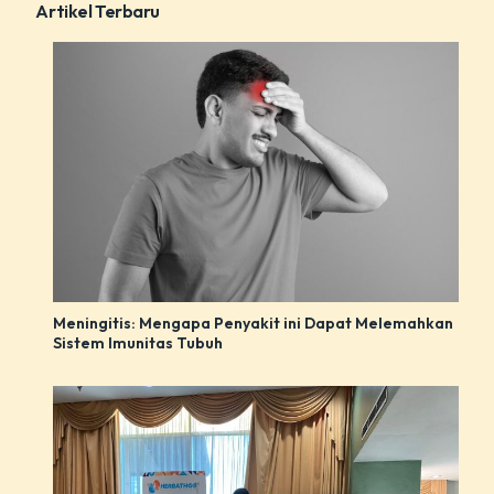
Artikel Terbaru
Meningitis: Mengapa Penyakit ini Dapat Melemahkan
Sistem Imunitas Tubuh