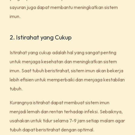
sayuran juga dapat membantu meningkatkan sistem
imun.
2. Istirahat yang Cukup
Istirahat yang cukup adalah hal yang sangat penting
untuk menjaga kesehatan dan meningkatkan sistem
imun. Saat tubuh beristirahat, sistem imun akan bekerja
lebih efisien untuk memperbaiki dan menjaga kestabilan
tubuh.
Kurangnya istirahat dapat membuat sistem imun
menjadi lemah dan rentan terhadap infeksi. Sebaiknya,
usahakan untuk tidur selama 7-9 jam setiap malam agar
tubuh dapat beristirahat dengan optimal.