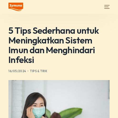
5 Tips Sederhana untuk
Meningkatkan Sistem
Imun dan Menghindari
Infeksi
16/05/2024
TIPS & TRIK