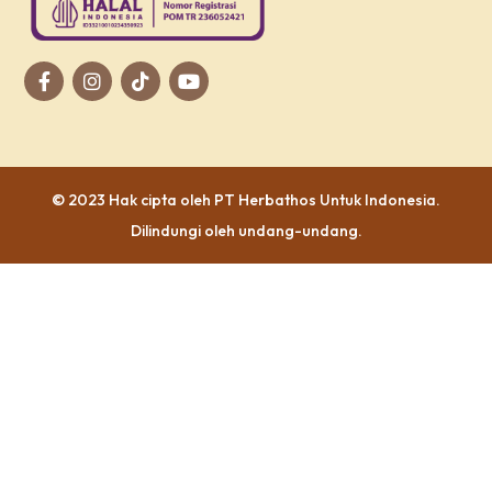
© 2023 Hak cipta oleh
PT Herbathos Untuk Indonesia
.
Dilindungi oleh undang-undang.