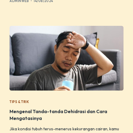
ADMINWEB
14/08/2024
TIPS & TRIK
Mengenal Tanda-tanda Dehidrasi dan Cara
Mengatasinya
Jika kondisi tubuh terus-menerus kekurangan cairan, kamu