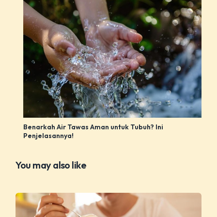
Benarkah Air Tawas Aman untuk Tubuh? Ini
Penjelasannya!
You may also like