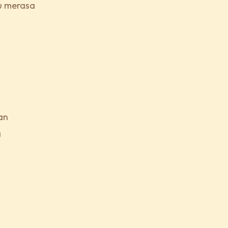
u merasa
an
a