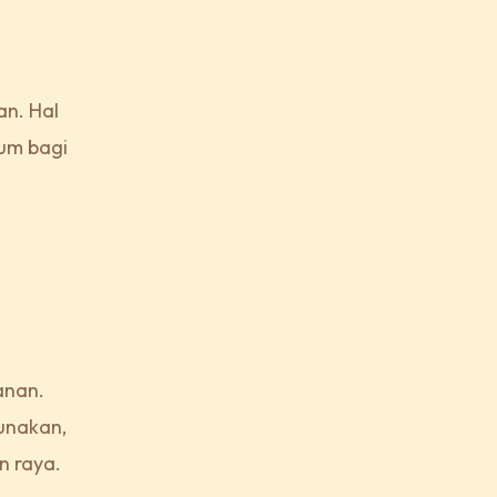
an. Hal
um bagi
anan.
gunakan,
n raya.