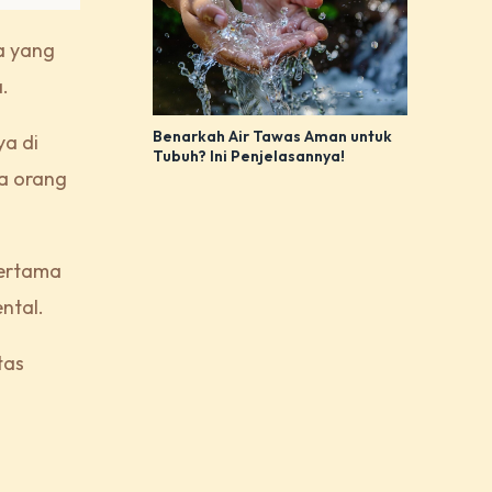
a yang
a.
Benarkah Air Tawas Aman untuk
ya di
Tubuh? Ini Penjelasannya!
pa orang
pertama
ental.
tas