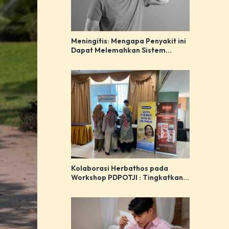
Meningitis: Mengapa Penyakit ini
Dapat Melemahkan Sistem
Imunitas Tubuh
Kolaborasi Herbathos pada
Workshop PDPOTJI : Tingkatkan
Pemahaman tentang Manfaat
Herbal