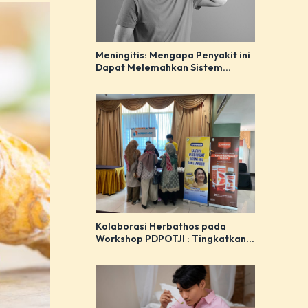
Meningitis: Mengapa Penyakit ini
Dapat Melemahkan Sistem
Imunitas Tubuh
Kolaborasi Herbathos pada
Workshop PDPOTJI : Tingkatkan
Pemahaman tentang Manfaat
Herbal