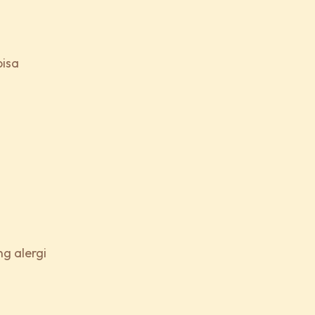
bisa
g alergi