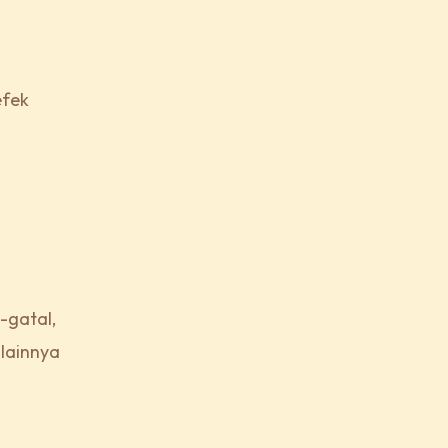
efek
-gatal,
 lainnya